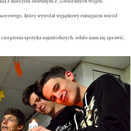
zenia z mieczem świetlnym z „Gwiezdnych Wojen”.
laserowego, który wywołał wyjątkowy entuzjazm wśród
i cierpienia spotyka najmłodszych, udało nam się sprawić,