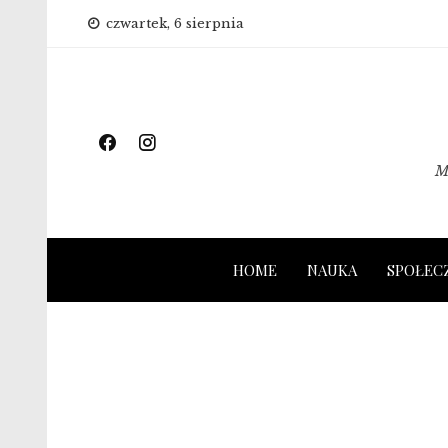
Skip
czwartek, 6 sierpnia
to
content
M
HOME
NAUKA
SPOŁEC