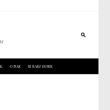
31
K
O NAS
IB RASZ HOME