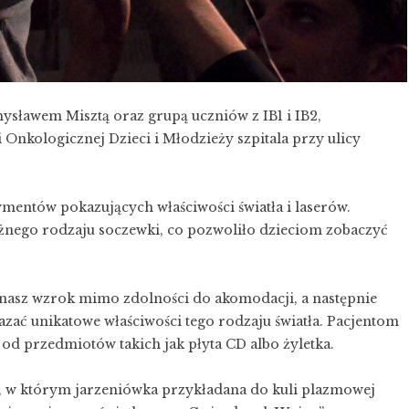
ysławem Misztą oraz grupą uczniów z IB1 i IB2,
 Onkologicznej Dzieci i Młodzieży szpitala przy ulicy
entów pokazujących właściwości światła i laserów.
różnego rodzaju soczewki, co pozwoliło dzieciom zobaczyć
e nasz wzrok mimo zdolności do akomodacji, a następnie
zać unikatowe właściwości tego rodzaju światła. Pacjentom
 od przedmiotów takich jak płyta CD albo żyletka.
 w którym jarzeniówka przykładana do kuli plazmowej