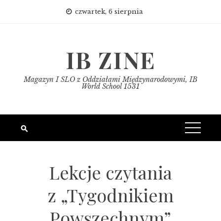
Skip
czwartek, 6 sierpnia
to
content
IB ZINE
Magazyn I SLO z Oddziałami Międzynarodowymi, IB
World School 1531
Lekcje czytania
z „Tygodnikiem
Powszechnym”