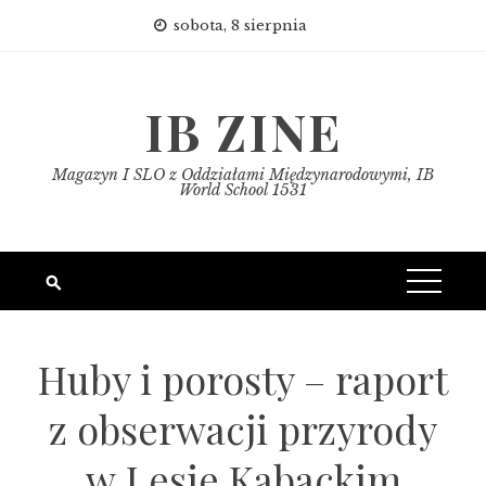
Skip
sobota, 8 sierpnia
to
content
IB ZINE
Magazyn I SLO z Oddziałami Międzynarodowymi, IB
World School 1531
Huby i porosty – raport
z obserwacji przyrody
w Lesie Kabackim