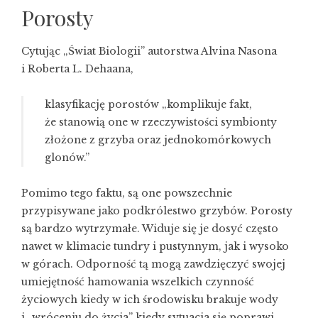
Porosty
Cytując „Świat Biologii” autorstwa Alvina Nasona
i Roberta L. Dehaana,
klasyfikację porostów „komplikuje fakt,
że stanowią one w rzeczywistości symbionty
złożone z grzyba oraz jednokomórkowych
glonów.”
Pomimo tego faktu, są one powszechnie
przypisywane jako podkrólestwo grzybów. Porosty
są bardzo wytrzymałe. Widuje się je dosyć często
nawet w klimacie tundry i pustynnym, jak i wysoko
w górach. Odporność tą mogą zawdzięczyć swojej
umiejętność hamowania wszelkich czynność
życiowych kiedy w ich środowisku brakuje wody
i „wróceniu do życia” kiedy sytuacja się poprawi.