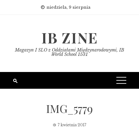
Skip
niedziela, 9 sierpnia
to
content
IB ZINE
Magazyn I SLO z Oddziałami Międzynarodowymi, IB
World School 1531
IMG_5779
7 kwietnia 2017