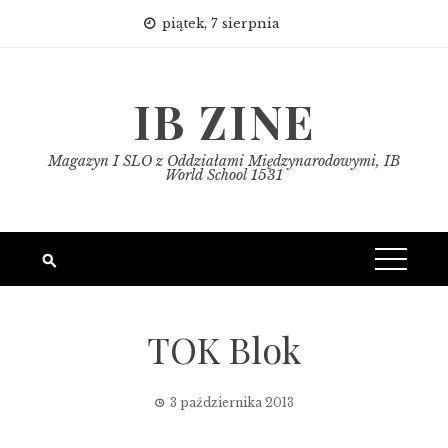
Skip
piątek, 7 sierpnia
to
content
IB ZINE
Magazyn I SLO z Oddziałami Międzynarodowymi, IB
World School 1531
TOK Blok
3 października 2013