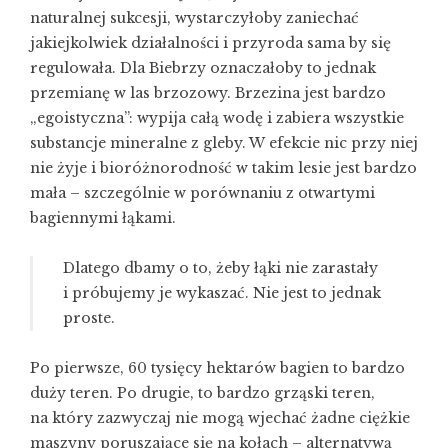
naturalnej sukcesji, wystarczyłoby zaniechać
jakiejkolwiek działalności i przyroda sama by się
regulowała. Dla Biebrzy oznaczałoby to jednak
przemianę w las brzozowy. Brzezina jest bardzo
„egoistyczna”: wypija całą wodę i zabiera wszystkie
substancje mineralne z gleby. W efekcie nic przy niej
nie żyje i bioróżnorodność w takim lesie jest bardzo
mała – szczególnie w porównaniu z otwartymi
bagiennymi łąkami.
Dlatego dbamy o to, żeby łąki nie zarastały
i próbujemy je wykaszać. Nie jest to jednak
proste.
Po pierwsze, 60 tysięcy hektarów bagien to bardzo
duży teren. Po drugie, to bardzo grząski teren,
na który zazwyczaj nie mogą wjechać żadne ciężkie
maszyny poruszające się na kołach – alternatywą