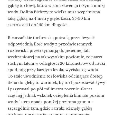
gąbkę torfową, która w konsekwencji trzyma mniej
wody. Dolina Biebrzy to wielka misa wypełniona
taką gąbką na 4 metry głębokości, 25-30 km
szerokości i do 150 km długości.
Biebrzańskie torfowiska potrafią przechwycić
odpowiednią ilość wody z przedwiosennych
rozlewisk i przetrzymać ją do jesiennej fali
wezbraniowej na tak wysokim poziomie, że nawet
suchym latem w odległości 20 kilometrów od rzeki
spod nóg przy każdym kroku wyciska się woda.
To stałe uwodnienie torfowiska odcinające dostęp
tlenu do gleby to warunek, by torf pozostawał żywy
i przyrastał po pół milimetra rocznie. Coraz
częściej jednak wskutek ocieplenia klimatu poziom
wody latem opada poniżej poziomu gruntu –
szczególnie tam, gdzie ratraki ścisnęły gąbkę
torfową, nie dając jej szans na zatrzymanie