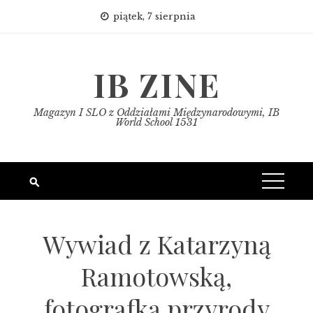
Skip
piątek, 7 sierpnia
to
content
IB ZINE
Magazyn I SLO z Oddziałami Międzynarodowymi, IB
World School 1531
Wywiad z Katarzyną
Ramotowską,
fotografką przyrody