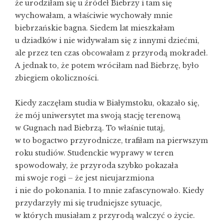
że urodziłam się u źródeł Biebrzy i tam się
wychowałam, a właściwie wychowały mnie
biebrzańskie bagna. Siedem lat mieszkałam
u dziadków i nie widywałam się z innymi dziećmi,
ale przez ten czas obcowałam z przyrodą mokradeł.
A jednak to, że potem wróciłam nad Biebrzę, było
zbiegiem okoliczności.
Kiedy zaczęłam studia w Białymstoku, okazało się,
że mój uniwersytet ma swoją stację terenową
w Gugnach nad Biebrzą. To właśnie tutaj,
w to bogactwo przyrodnicze, trafiłam na pierwszym
roku studiów. Studenckie wyprawy w teren
spowodowały, że przyroda szybko pokazała
mi swoje rogi – że jest nieujarzmiona
i nie do pokonania. I to mnie zafascynowało. Kiedy
przydarzyły mi się trudniejsze sytuacje,
w których musiałam z przyrodą walczyć o życie.