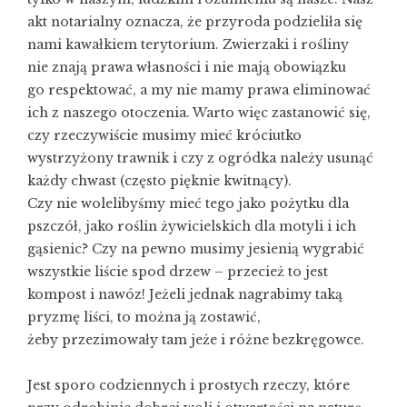
akt notarialny oznacza, że przyroda podzieliła się
nami kawałkiem terytorium. Zwierzaki i rośliny
nie znają prawa własności i nie mają obowiązku
go respektować, a my nie mamy prawa eliminować
ich z naszego otoczenia. Warto więc zastanowić się,
czy rzeczywiście musimy mieć króciutko
wystrzyżony trawnik i czy z ogródka należy usunąć
każdy chwast (często pięknie kwitnący).
Czy nie wolelibyśmy mieć tego jako pożytku dla
pszczół, jako roślin żywicielskich dla motyli i ich
gąsienic? Czy na pewno musimy jesienią wygrabić
wszystkie liście spod drzew – przecież to jest
kompost i nawóz! Jeżeli jednak nagrabimy taką
pryzmę liści, to można ją zostawić,
żeby przezimowały tam jeże i różne bezkręgowce.
Jest sporo codziennych i prostych rzeczy, które