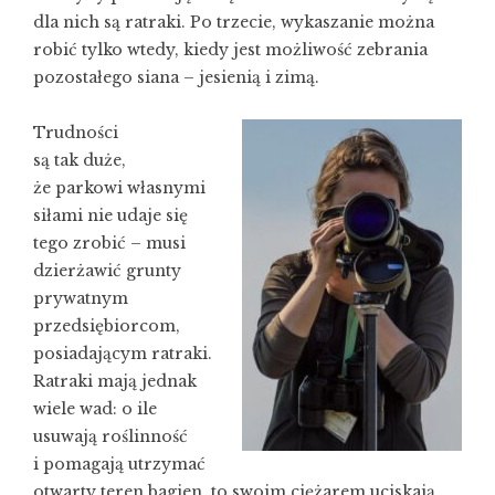
dla nich są ratraki. Po trzecie, wykaszanie można
robić tylko wtedy, kiedy jest możliwość zebrania
pozostałego siana – jesienią i zimą.
Trudności
są tak duże,
że parkowi własnymi
siłami nie udaje się
tego zrobić – musi
dzierżawić grunty
prywatnym
przedsiębiorcom,
posiadającym ratraki.
Ratraki mają jednak
wiele wad: o ile
usuwają roślinność
i pomagają utrzymać
otwarty teren bagien, to swoim ciężarem uciskają