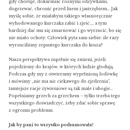
gdy choruje, dokarmiać różnymi odżywkami,
dogrzewać, chronić przed lisem i jastrzębiem… Jak
myślę sobie, że miałabym takiego własnoręcznie
wyhodowanego kurczaka zabić i zjeść…, a tym
bardziej dać mu się zmarnować i go wyrzucić, bo się
nie miało ochoty. Człowiek pyta sam siebie: ile razy
wyrzuciliśmy zepsutego kurczaka do kosza?
Nasza perspektywa zupełnie się zmieni, jeżeli
pojedziemy do krajów, w których ludzie głodują.
Podczas gdy my z otwieramy wypełnioną lodówkę
i mówimy „nie ma nic ciekawego do zjedzenia”,
tamtejsze racje żywieniowe są tak małe i ubogie…
Popełniamy grzech za grzechem – tylko trzeba tego
wszystkiego doświadczyć, żeby zdać sobie sprawę
z ogromu problemu.
Jak by pani to wszystko podsumowała?