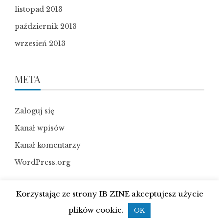
listopad 2013
październik 2013
wrzesień 2013
META
Zaloguj się
Kanał wpisów
Kanał komentarzy
WordPress.org
Korzystając ze strony IB ZINE akceptujesz użycie
WordPress Theme
|
Viral News
by HashThemes
plików cookie.
OK