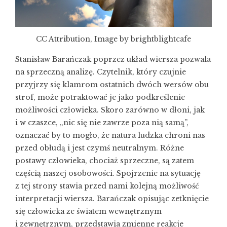
CC Attribution, Image by brightblightcafe
Stanisław Barańczak poprzez układ wiersza pozwala
na sprzeczną analizę. Czytelnik, który czujnie
przyjrzy się klamrom ostatnich dwóch wersów obu
strof, może potraktować je jako podkreślenie
możliwości człowieka. Skoro zarówno w dłoni, jak
i w czaszce, „nic się nie zawrze poza nią samą”,
oznaczać by to mogło, że natura ludzka chroni nas
przed obłudą i jest czymś neutralnym. Różne
postawy człowieka, chociaż sprzeczne, są zatem
częścią naszej osobowości. Spojrzenie na sytuację
z tej strony stawia przed nami kolejną możliwość
interpretacji wiersza. Barańczak opisując zetknięcie
się człowieka ze światem wewnętrznym
i zewnętrznym, przedstawia zmienne reakcje