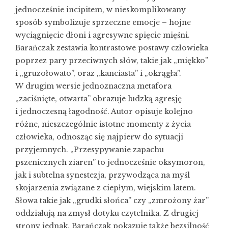
jednocześnie incipitem, w nieskomplikowany
sposób symbolizuje sprzeczne emocje – hojne
wyciągnięcie dłoni i agresywne spięcie mięśni.
Barańczak zestawia kontrastowe postawy człowieka
poprzez pary przeciwnych słów, takie jak „miękko”
i „gruzołowato”, oraz „kanciasta” i „okrągła”.
W drugim wersie jednoznaczna metafora
„zaciśnięte, otwarta” obrazuje ludzką agresję
i jednoczesną łagodność. Autor opisuje kolejno
różne, nieszczególnie istotne momenty z życia
człowieka, odnosząc się najpierw do sytuacji
przyjemnych. „Przesypywanie zapachu
pszenicznych ziaren” to jednocześnie oksymoron,
jak i subtelna synestezja, przywodząca na myśl
skojarzenia związane z ciepłym, wiejskim latem.
Słowa takie jak „grudki słońca” czy „zmrożony żar”
oddziałują na zmysł dotyku czytelnika. Z drugiej
strony jednak, Barańczak pokazuje także bezsilność