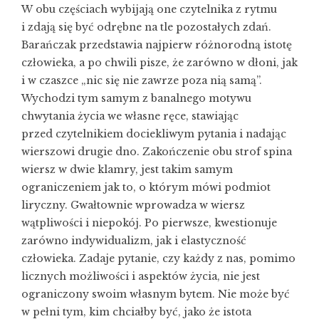
W obu częściach wybijają one czytelnika z rytmu
i zdają się być odrębne na tle pozostałych zdań.
Barańczak przedstawia najpierw różnorodną istotę
człowieka, a po chwili pisze, że zarówno w dłoni, jak
i w czaszce „nic się nie zawrze poza nią samą”.
Wychodzi tym samym z banalnego motywu
chwytania życia we własne ręce, stawiając
przed czytelnikiem dociekliwym pytania i nadając
wierszowi drugie dno. Zakończenie obu strof spina
wiersz w dwie klamry, jest takim samym
ograniczeniem jak to, o którym mówi podmiot
liryczny. Gwałtownie wprowadza w wiersz
wątpliwości i niepokój. Po pierwsze, kwestionuje
zarówno indywidualizm, jak i elastyczność
człowieka. Zadaje pytanie, czy każdy z nas, pomimo
licznych możliwości i aspektów życia, nie jest
ograniczony swoim własnym bytem. Nie może być
w pełni tym, kim chciałby być, jako że istota