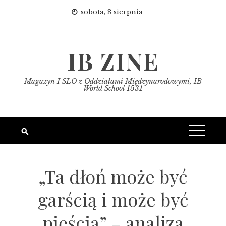
Skip
sobota, 8 sierpnia
to
content
IB ZINE
Magazyn I SLO z Oddziałami Międzynarodowymi, IB
World School 1531
„Ta dłoń może być
garścią i może być
pięścią” – analiza