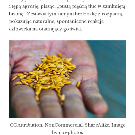
i tępą agresję, pisząc: „pustą pięścią tłuc w zamkniętą
bramę”. Zestawia tym samym beztroskę z rozpaczą,
pokazując naturalne, spontaniczne reakcje
człowieka na otaczający go świat.
CC Attribution, NonCommercial, ShareAlike, Image
by ricephotos