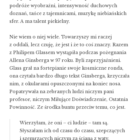
podróże wyobraźni, intensywność duchowych
doznań, tańce z tajemnicami, muzykę niebiańskich
sfer. A ma talent piekielny.
Nie wiem o niej wiele. Towarzyszy mi raczej
z oddali, lecz czuję, że jest i że to coś znaczy. Razem
z Philipem Glassem wystąpiła podczas pożegnania
Allena Ginsberga w 97 roku. Byli zaprzyjaźnieni.
Glass grał na fortepianie swoje kosmiczne ronda,
ona czytała bardzo długo tekst Ginsberga, krzyczała
nim, z okularami opuszczonymi na koniec nosa.
Popatrywała na zebranych ludzi niczym pani
profesor, niczym Miłujące Doświadczenie, Ostatnia
Powinność. Ze środka buntu przeciw temu, co jest.
Wierzyłam, że oni – ci ludzie – tam są.
Słyszałam ich od czasu do czasu, szepczących
i szemrzących niczym za ścianą z waty.