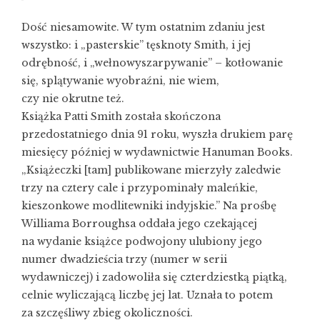
Dość niesamowite. W tym ostatnim zdaniu jest
wszystko: i „pasterskie” tęsknoty Smith, i jej
odrębność, i „wełnowyszarpywanie” – kotłowanie
się, splątywanie wyobraźni, nie wiem,
czy nie okrutne też.
Książka Patti Smith została skończona
przedostatniego dnia 91 roku, wyszła drukiem parę
miesięcy później w wydawnictwie Hanuman Books.
„Książeczki [tam] publikowane mierzyły zaledwie
trzy na cztery cale i przypominały maleńkie,
kieszonkowe modlitewniki indyjskie.” Na prośbę
Williama Borroughsa oddała jego czekającej
na wydanie książce podwojony ulubiony jego
numer dwadzieścia trzy (numer w serii
wydawniczej) i zadowoliła się czterdziestką piątką,
celnie wyliczającą liczbę jej lat. Uznała to potem
za szczęśliwy zbieg okoliczności.