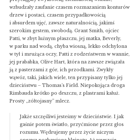
wzbudzały zaufanie czasem rozmazaniem konturów
drzew i postaci, czasem przypadkowością
i absurdem ujęć, zawsze naturalnością, jakimś
szerokim gestem, swobodą. Grant Smith, ojciec
Patti, w zbyt luźnym płaszczu, jej matka, Beverly,
w parku nad wodą, chyba wiosną, lekko odchylona
w tył i mrużąca oczy, Patti z rodzeństwem w wannie,
jej prababka, Olive Hart, która na zawsze związała
ją z pasterzami z gór, ich przodkami. Zwykły
wąwóz, taki, jakich wiele, ten przypisany tylko jej
dzieciństwu – Thomas’s Field. Niepokojąca droga
Rimbauda krótko po deszczu, z plastrami kałuż.
Prosty „zółtojasny” mlecz.
Jakże szczęśliwi jesteśmy w dzieciństwie. I jak
gaśnie potem światło, przyćmione przez głos
rozumu. Wędrujemy przez życie niczym
oprawa pozbawiona klejnotu. Aż wreszcie