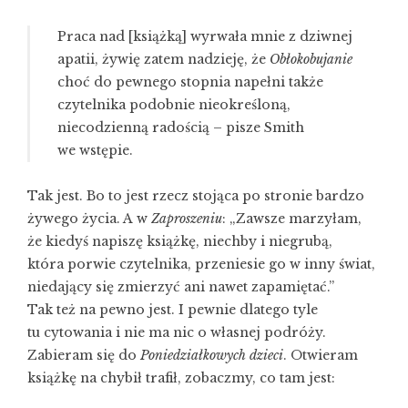
Praca nad [książką] wyrwała mnie z dziwnej
apatii, żywię zatem nadzieję, że
Obłokobujanie
choć do pewnego stopnia napełni także
czytelnika podobnie nieokreśloną,
niecodzienną radością – pisze Smith
we wstępie.
Tak jest. Bo to jest rzecz stojąca po stronie bardzo
żywego życia. A w
Zaproszeniu
: „Zawsze marzyłam,
że kiedyś napiszę książkę, niechby i niegrubą,
która porwie czytelnika, przeniesie go w inny świat,
niedający się zmierzyć ani nawet zapamiętać.”
Tak też na pewno jest. I pewnie dlatego tyle
tu cytowania i nie ma nic o własnej podróży.
Zabieram się do
Poniedziałkowych dzieci
. Otwieram
książkę na chybił trafił, zobaczmy, co tam jest: