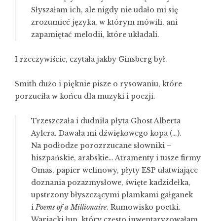
Słyszałam ich, ale nigdy nie udało mi się
zrozumieć języka, w którym mówili, ani
zapamiętać melodii, które układali.
I rzeczywiście, czytała jakby Ginsberg był.
Smith dużo i pięknie pisze o rysowaniu, które
porzuciła w końcu dla muzyki i poezji.
Trzeszczała i dudniła płyta Ghost Alberta
Aylera. Dawała mi dźwiękowego kopa (…).
Na podłodze porozrzucane słowniki –
hiszpańskie, arabskie… Atramenty i tusze firmy
Omas, papier welinowy, płyty ESP ułatwiające
doznania pozazmysłowe, święte kadzidełka,
upstrzony błyszczącymi plamkami gałganek
i
Poems of a Millionaire
. Rumowisko poetki.
Wariacki łup, który często inwentaryzowałam