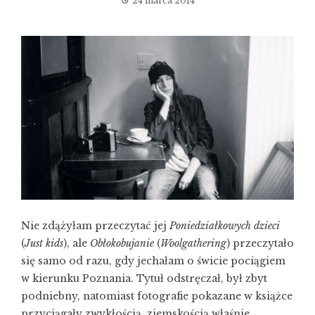
24 marca 2014
Nie zdążyłam przeczytać jej
Poniedziałkowych dzieci
(
Just kids
), ale
Obłokobujanie
(
Woolgathering
) przeczytało
się samo od razu, gdy jechałam o świcie pociągiem
w kierunku Poznania. Tytuł odstręczał, był zbyt
podniebny, natomiast fotografie pokazane w książce
przyciągały zwykłością, ziemskością właśnie,