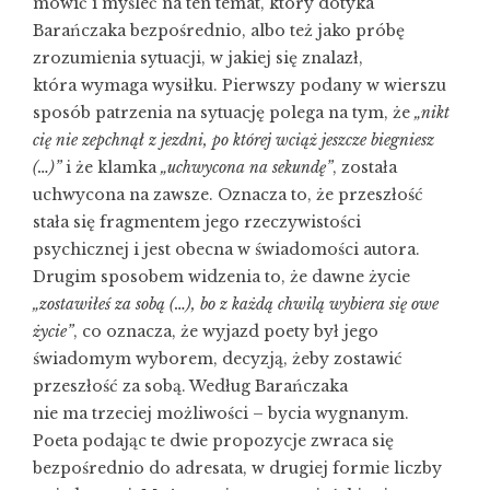
mówić i myśleć na ten temat, który dotyka
Barańczaka bezpośrednio, albo też jako próbę
zrozumienia sytuacji, w jakiej się znalazł,
która wymaga wysiłku. Pierwszy podany w wierszu
sposób patrzenia na sytuację polega na tym, że
„nikt
cię nie zepchnął z jezdni, po której wciąż jeszcze biegniesz
(…)”
i że klamka
„uchwycona na sekundę”
, została
uchwycona na zawsze. Oznacza to, że przeszłość
stała się fragmentem jego rzeczywistości
psychicznej i jest obecna w świadomości autora.
Drugim sposobem widzenia to, że dawne życie
„zostawiłeś za sobą (…), bo z każdą chwilą wybiera się owe
życie”
, co oznacza, że wyjazd poety był jego
świadomym wyborem, decyzją, żeby zostawić
przeszłość za sobą. Według Barańczaka
nie ma trzeciej możliwości – bycia wygnanym.
Poeta podając te dwie propozycje zwraca się
bezpośrednio do adresata, w drugiej formie liczby