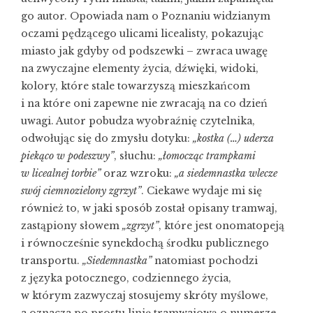
go autor. Opowiada nam o Poznaniu widzianym
oczami pędzącego ulicami licealisty, pokazując
miasto jak gdyby od podszewki – zwraca uwagę
na zwyczajne elementy życia, dźwięki, widoki,
kolory, które stale towarzyszą mieszkańcom
i na które oni zapewne nie zwracają na co dzień
uwagi. Autor pobudza wyobraźnię czytelnika,
odwołując się do zmysłu dotyku:
„kostka (…) uderza
piekąco w podeszwy”
, słuchu:
„łomocząc trampkami
w licealnej torbie”
oraz wzroku:
„a siedemnastka wlecze
swój ciemnozielony zgrzyt”
. Ciekawe wydaje mi się
również to, w jaki sposób został opisany tramwaj,
zastąpiony słowem
„zgrzyt”
, które jest onomatopeją
i równocześnie synekdochą środku publicznego
transportu.
„Siedemnastka”
natomiast pochodzi
z języka potocznego, codziennego życia,
w którym zazwyczaj stosujemy skróty myślowe,