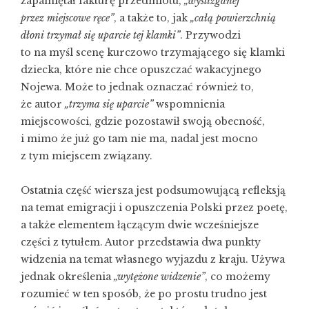
zapamiętał fakturę przedmiotu,
„wyślizganej
przez miejscowe ręce”
, a także to, jak
„całą powierzchnią
dłoni trzymał się uparcie tej klamki”
. Przywodzi
to na myśl scenę kurczowo trzymającego się klamki
dziecka, które nie chce opuszczać wakacyjnego
Nojewa. Może to jednak oznaczać również to,
że autor
„trzyma się uparcie”
wspomnienia
miejscowości, gdzie pozostawił swoją obecność,
i mimo że już go tam nie ma, nadal jest mocno
z tym miejscem związany.
Ostatnia część wiersza jest podsumowującą refleksją
na temat emigracji i opuszczenia Polski przez poetę,
a także elementem łączącym dwie wcześniejsze
części z tytułem. Autor przedstawia dwa punkty
widzenia na temat własnego wyjazdu z kraju. Używa
jednak określenia
„wytężone widzenie”
, co możemy
rozumieć w ten sposób, że po prostu trudno jest