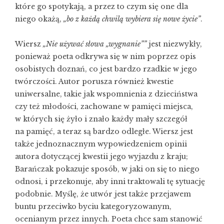
które go spotykają, a przez to czym się one dla
niego okażą,
„bo z każdą chwilą wybiera się nowe życie”
.
Wiersz
„Nie używać słowa „wygnanie””
jest niezwykły,
ponieważ poeta odkrywa się w nim poprzez opis
osobistych doznań, co jest bardzo rzadkie w jego
twórczości. Autor porusza również kwestie
uniwersalne, takie jak wspomnienia z dzieciństwa
czy też młodości, zachowane w pamięci miejsca,
w których się żyło i znało każdy mały szczegół
na pamięć, a teraz są bardzo odległe. Wiersz jest
także jednoznacznym wypowiedzeniem opinii
autora dotyczącej kwestii jego wyjazdu z kraju;
Barańczak pokazuje sposób, w jaki on się to niego
odnosi, i przekonuje, aby inni traktowali tę sytuację
podobnie. Myślę, że utwór jest także przejawem
buntu przeciwko byciu kategoryzowanym,
ocenianym przez innych. Poeta chce sam stanowić