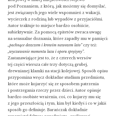
pod Poznaniem, z którą, jak możemy się domyślać,
jest związanych jego wiele wspomnień z wakacji,
wycieczek z rodziną lub wypadów z przyjaciółmi.
Autor traktuje to miejsce bardzo osobiście,
subiektywnie. Za pomocą epitetów zwraca uwagę
na sensualne doznania, które zapadły mu w pamięci:
„pachnące deszczem i krowim nawozem lato”
czy też:
„wyczuwanie momentu luzu i oporu sprężyny”
.
Zastanawiające jest to, że z czterech wersów
tej części wiersza całe trzy dotyczą grubej,
drewnianej klamki na stacji kolejowej. Sposób opisu
przypomina wręcz dokładne studium przedmiotu,
które może kojarzyć się ze sposobem patrzenia
i postrzegania rzeczy przez dzieci. Autor opisuje
bardzo osobiste wrażenia, coś, co kojarzy mu się
z jego przeszłością i tym, kim był kiedyś i co w jakiś
sposób go definiuje. Barańczak dokładnie