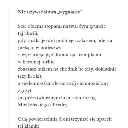
Nie używać słowa „wygnanie”
Stać obiema stopami na twardym gruncie
tej chwili,
gdy kostka jezdni podbiega zakosem, uderza
piekąco w podeszwy
i, wytracając pęd, łomocząc trampkami
w licealnej torbie,
zbaczasz łukiem na chodnik (te trzy, dokładnie
trzy kroki),
a siedemnastka wlecze swój ciemnozielony
zgrzyt
po przeciwbieżnym łuku szyn za róg
Mielżyńskiego i Fredry.
Całą powierzchnią dłoni trzymać się uparcie
tej klamki