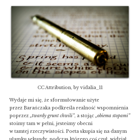
CC Attribution, by vidalia_11
Wydaje mi się, że sformułowanie użyte
przez Barańczaka podkreśla realność wspomnienia
poprzez
„twardy grunt chwili”
, a stojąc
„obiema stopami”
stoimy tam w pełni, jesteśmy obecni
w tamtej rzeczywistości. Poeta skupia się na danym
ułamku sekundy, podczas którego coś czuł, widział,