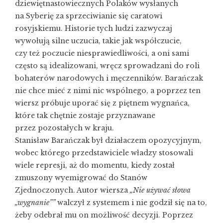
dziewiętnastowiecznych Polaków wysłanych
na Syberię za sprzeciwianie się caratowi
rosyjskiemu. Historie tych ludzi zazwyczaj
wywołują silne uczucia, takie jak współczucie,
czy też poczucie niesprawiedliwości, a oni sami
często są idealizowani, wręcz sprowadzani do roli
bohaterów narodowych i męczenników. Barańczak
nie chce mieć z nimi nic wspólnego, a poprzez ten
wiersz próbuje uporać się z piętnem wygnańca,
które tak chętnie zostaje przyznawane
przez pozostałych w kraju.
Stanisław Barańczak był działaczem opozycyjnym,
wobec którego przedstawiciele władzy stosowali
wiele represji, aż do momentu, kiedy został
zmuszony wyemigrować do Stanów
Zjednoczonych. Autor wiersza
„Nie używać słowa
„wygnanie””
walczył z systemem i nie godził się na to,
żeby odebrał mu on możliwość decyzji. Poprzez