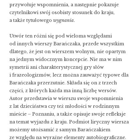
przywołuje wspomnienia, a następnie pokazuje
czytelnikowi swój osobisty stosunek do kraju,
a także tytułowego
wygnania
.
Utwór ten różni się pod wieloma względami
od innych wierszy Barańczaka, przede wszystkim
dlatego, że jest on wierszem wolnym, nie opartym
na jednym widocznym koncepcie. Nie ma w nim
symetrii ani charakterystycznej gry słów
i frazeologizmów, lecz można zauważyć typowe dla
Barańczaka przerzutnie. Składa się on z trzech
części, z których każda ma inną liczbę wersów.
Autor przedstawia w wierszu swoje wspomnienia
z lat dzieciństwa czy też młodości w rodzinnym
mieście – Poznaniu, a także opisuje swoje refleksje
na temat wyjazdu z kraju. Podmiot liryczny wiersza
możemy utożsamić z samym Barańczakiem
ze względu na wyraźne elementy autobiograficzne.