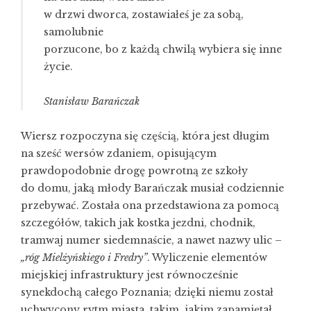
w drzwi dworca, zostawiałeś je za sobą,
samolubnie
porzucone, bo z każdą chwilą wybiera się inne
życie.
Stanisław Barańczak
Wiersz rozpoczyna się częścią, która jest długim
na sześć wersów zdaniem, opisującym
prawdopodobnie drogę powrotną ze szkoły
do domu, jaką młody Barańczak musiał codziennie
przebywać. Została ona przedstawiona za pomocą
szczegółów, takich jak kostka jezdni, chodnik,
tramwaj numer siedemnaście, a nawet nazwy ulic –
„róg Mielżyńskiego i Fredry”
. Wyliczenie elementów
miejskiej infrastruktury jest równocześnie
synekdochą całego Poznania; dzięki niemu został
uchwycony rytm miasta, takim, jakim zapamiętał