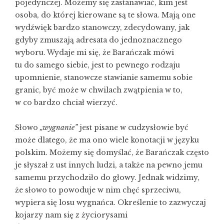
pojedynczej. Możemy się zastanawiać, kim jest
osoba, do której kierowane są te słowa. Mają one
wydźwięk bardzo stanowczy, zdecydowany, jak
gdyby zmuszają adresata do jednoznacznego
wyboru. Wydaje mi się, że Barańczak mówi
tu do samego siebie, jest to pewnego rodzaju
upomnienie, stanowcze stawianie samemu sobie
granic, być może w chwilach zwątpienia w to,
w co bardzo chciał wierzyć.
Słowo
„wygnanie”
jest pisane w cudzysłowie być
może dlatego, że ma ono wiele konotacji w języku
polskim. Możemy się domyślać, że Barańczak często
je słyszał z ust innych ludzi, a także na pewno jemu
samemu przychodziło do głowy. Jednak widzimy,
że słowo to powoduje w nim chęć sprzeciwu,
wypiera się losu wygnańca. Określenie to zazwyczaj
kojarzy nam się z życiorysami