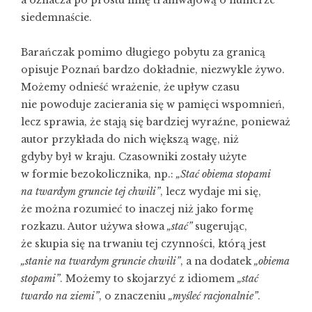
a oznacza po prostu linię tramwajową o numerze
siedemnaście.
Barańczak pomimo długiego pobytu za granicą
opisuje Poznań bardzo dokładnie, niezwykle żywo.
Możemy odnieść wrażenie, że upływ czasu
nie powoduje zacierania się w pamięci wspomnień,
lecz sprawia, że stają się bardziej wyraźne, ponieważ
autor przykłada do nich większą wagę, niż
gdyby był w kraju. Czasowniki zostały użyte
w formie bezokolicznika, np.:
„Stać obiema stopami
na twardym gruncie tej chwili”
, lecz wydaje mi się,
że można rozumieć to inaczej niż jako formę
rozkazu. Autor używa słowa
„stać”
sugerując,
że skupia się na trwaniu tej czynności, którą jest
„stanie na twardym gruncie chwili”
, a na dodatek
„obiema
stopami”
. Możemy to skojarzyć z idiomem
„stać
twardo na ziemi”
, o znaczeniu
„myśleć racjonalnie”
.