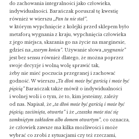
do zachowania integralności jako człowieka,
indywidualności. Barańczak poruszał tę kwestię
również w wierszu
„Pan tu nie stał”
,
w którym wypchnięcie z kolejki przed sklepem było
metaforą wygnania z kraju, wypchnięcia człowieka
z jego miejsca, skazania go na życie na marginesie,
gdzieś na
„szarym końcu”
. Używanie słowa
„wygnanie”
jest bez sensu również dlatego, że można poprzez
swoje decyzje i wolną wolę sprawić tak,
żeby nie mieć poczucia przegranej i zachować
godność. W wierszu
„Ta dłoń może być garścią i może być
pięścią”
Barańczak także mówił o indywidualności
i wolnej woli i o tym, że to, kim jesteśmy, zależy
od nas. Napisał, że
„ta dłoń może być garścią i może być
pięścią; zaciśnięta, otwarta”
i że
„czaszka może stać się
zamkniętym zakładem albo domem otwartym”
, co oznacza,
że człowiek zawsze ma kilka możliwości i może
wybrać co zrobi z sytuacjami czy też rzeczami,