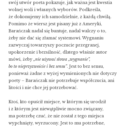
swój utwór poeta pokazuje, jak ważna jest kwestia
wolnej woli i własnych wyborów. Podkreśla,
że dokonujemy ich samodzielnie, z każdą chwilą.
Pomimo że wiersz jest pisany już z Ameryki,
Barańczak nadal się buntuje, nadal walczy o to,
żeby nie dać się złamać systemowi. Wygnaniu
zazwyczaj towarzyszy poczucie przegranej,
upokorzenie i bezsilność, dlatego właśnie autor
mówi, żeby
„nie używać słowa „wygnanie”,
bo to nieprzyzwoicie i bez sensu”
. Jest to bez sensu,
ponieważ żadne z wyżej wymienionych nie dotyczy
poety – Barańczak nie potrzebuje współczucia, ani
litości i nie chce jej potrzebować.
Ktoś, kto opuścił miejsce, w którym się urodził
i z którym jest niewątpliwie mocno związany,
ma potrzebę czuć, że nie został z tego miejsca
wypchnięty, wyrzucony. Jest to mu potrzebne,