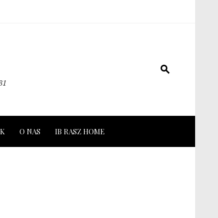
31
K
O NAS
IB RASZ HOME