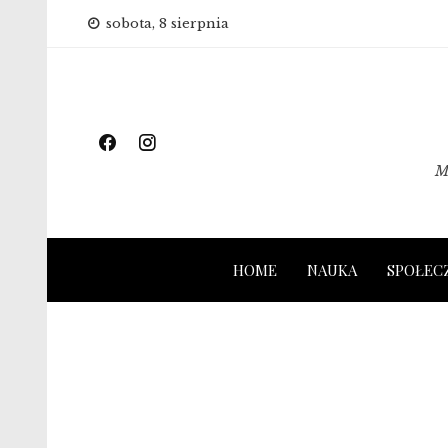
Skip
sobota, 8 sierpnia
to
content
M
HOME
NAUKA
SPOŁEC