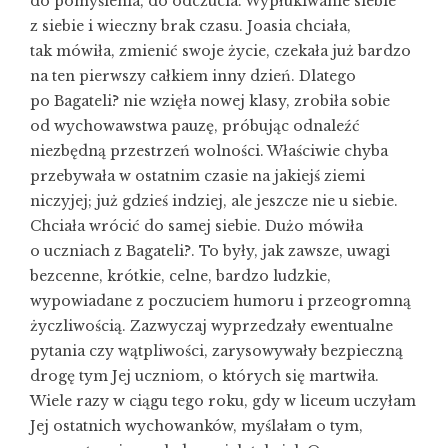
do pomyślenia, do odczucia. Wypłukiwanie siebie
z siebie i wieczny brak czasu. Joasia chciała,
tak mówiła, zmienić swoje życie, czekała już bardzo
na ten pierwszy całkiem inny dzień. Dlatego
po Bagateli? nie wzięła nowej klasy, zrobiła sobie
od wychowawstwa pauzę, próbując odnaleźć
niezbędną przestrzeń wolności. Właściwie chyba
przebywała w ostatnim czasie na jakiejś ziemi
niczyjej; już gdzieś indziej, ale jeszcze nie u siebie.
Chciała wrócić do samej siebie. Dużo mówiła
o uczniach z Bagateli?. To były, jak zawsze, uwagi
bezcenne, krótkie, celne, bardzo ludzkie,
wypowiadane z poczuciem humoru i przeogromną
życzliwością. Zazwyczaj wyprzedzały ewentualne
pytania czy wątpliwości, zarysowywały bezpieczną
drogę tym Jej uczniom, o których się martwiła.
Wiele razy w ciągu tego roku, gdy w liceum uczyłam
Jej ostatnich wychowanków, myślałam o tym,