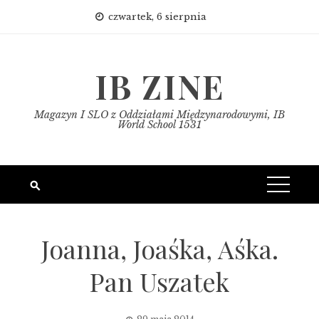
Skip
czwartek, 6 sierpnia
to
content
IB ZINE
Magazyn I SLO z Oddziałami Międzynarodowymi, IB
World School 1531
Joanna, Joaśka, Aśka.
Pan Uszatek