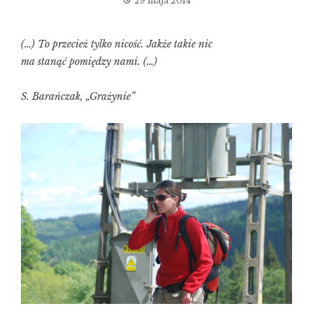
29 maja 2014
(…) To przecież tylko nicość. Jakże takie nic
ma stanąć pomiędzy nami. (…)
S. Barańczak, „Grażynie”