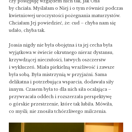
czy postępuję względem nich tak, jak Ona
by chciała. Myślałam o Niej i o tym również podczas
kwietniowej uroczystości pożegnania maturzystów.
Chciałam Jej powiedzieć, że: cud – chyba nam się
udało, chyba tak.
Joasia nigdy nie była obojętna i ta jej cecha była
wyjątkowa w świecie okrutnego nieraz dystansu,
krzywdzącej nieczułości, łatwych oszczerstw
i wykluczeń. Miała piekielną wrażliwość i zawsze
była sobą. Była mistrzynią w przyjaźni. Sama
delikatna i potrzebująca wsparcia, dodawała siły
innym. Czasem była to dla nich siła ocalająca –
przywracała oddech i rozszerzała perspektywę
o górskie przestrzenie, które tak lubiła. Mówiła,
co myśli; nie znosiła tchórzliwego milczenia.