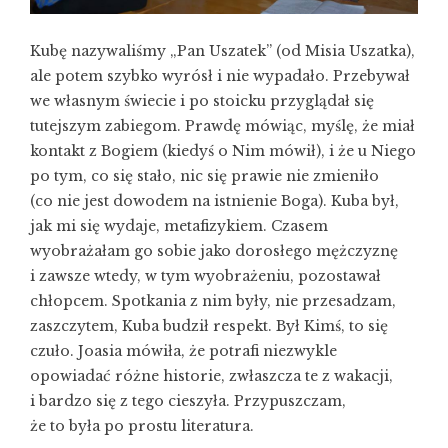
Kubę nazywaliśmy „Pan Uszatek” (od Misia Uszatka),
ale potem szybko wyrósł i nie wypadało. Przebywał
we własnym świecie i po stoicku przyglądał się
tutejszym zabiegom. Prawdę mówiąc, myślę, że miał
kontakt z Bogiem (kiedyś o Nim mówił), i że u Niego
po tym, co się stało, nic się prawie nie zmieniło
(co nie jest dowodem na istnienie Boga). Kuba był,
jak mi się wydaje, metafizykiem. Czasem
wyobrażałam go sobie jako dorosłego mężczyznę
i zawsze wtedy, w tym wyobrażeniu, pozostawał
chłopcem. Spotkania z nim były, nie przesadzam,
zaszczytem, Kuba budził respekt. Był Kimś, to się
czuło. Joasia mówiła, że potrafi niezwykle
opowiadać różne historie, zwłaszcza te z wakacji,
i bardzo się z tego cieszyła. Przypuszczam,
że to była po prostu literatura.