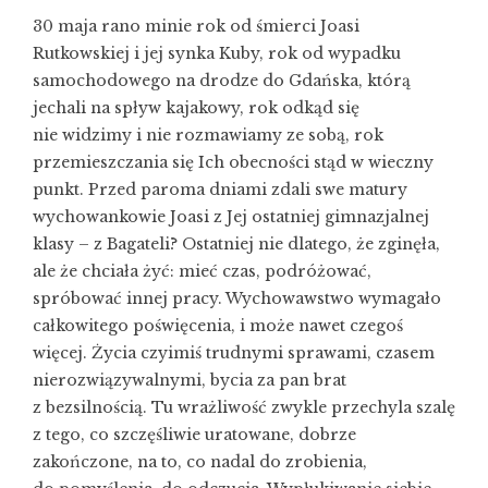
30 maja rano minie rok od śmierci Joasi
Rutkowskiej i jej synka Kuby, rok od wypadku
samochodowego na drodze do Gdańska, którą
jechali na spływ kajakowy, rok odkąd się
nie widzimy i nie rozmawiamy ze sobą, rok
przemieszczania się Ich obecności stąd w wieczny
punkt. Przed paroma dniami zdali swe matury
wychowankowie Joasi z Jej ostatniej gimnazjalnej
klasy – z Bagateli? Ostatniej nie dlatego, że zginęła,
ale że chciała żyć: mieć czas, podróżować,
spróbować innej pracy. Wychowawstwo wymagało
całkowitego poświęcenia, i może nawet czegoś
więcej. Życia czyimiś trudnymi sprawami, czasem
nierozwiązywalnymi, bycia za pan brat
z bezsilnością. Tu wrażliwość zwykle przechyla szalę
z tego, co szczęśliwie uratowane, dobrze
zakończone, na to, co nadal do zrobienia,